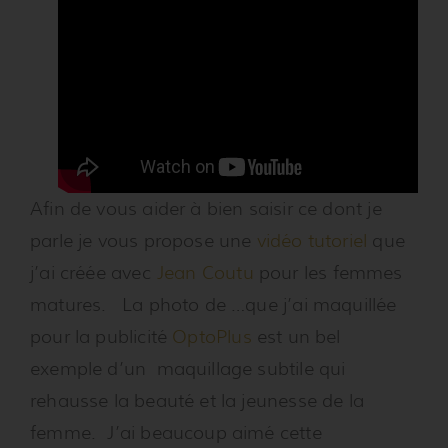
Afin de vous aider à bien saisir ce dont je
parle je vous propose une
vidéo tutoriel
que
j’ai créée avec
Jean Coutu
pour les femmes
matures. La photo de …que j’ai maquillée
pour la publicité
OptoPlus
est un bel
exemple d’un maquillage subtile qui
rehausse la beauté et la jeunesse de la
femme. J’ai beaucoup aimé cette