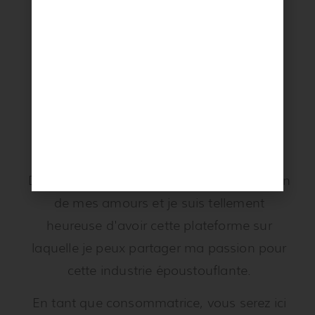
Bonjour beauté!
Je suis heureuse de vous compter parmi
mes lectrices!
Depuis plus de 10 ans, le maquillage est un
de mes amours et je suis tellement
heureuse d'avoir cette plateforme sur
laquelle je peux partager ma passion pour
cette industrie époustouflante.
En tant que consommatrice, vous serez ici