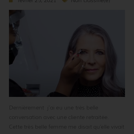
février 25, 2021
Non classifié(e)
Dernièrement j’ai eu une très belle
conversation avec une cliente retraitée.
Cette très belle femme me disait qu’elle vivait