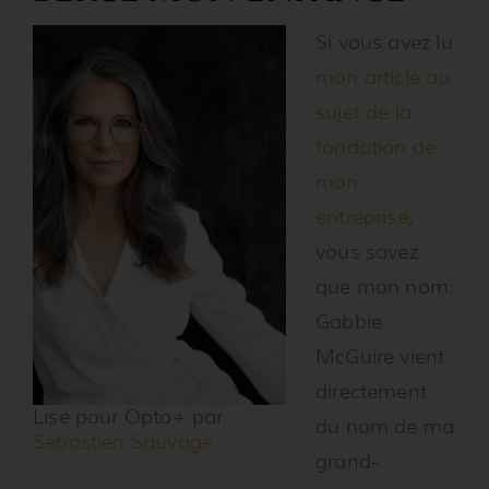
Si vous avez lu
mon article au
sujet de la
fondation de
mon
entreprise
,
vous savez
que mon nom:
Gabbie
McGuire vient
directement
Lise pour Opto+ par
du nom de ma
Sébastien Sauvage
grand-